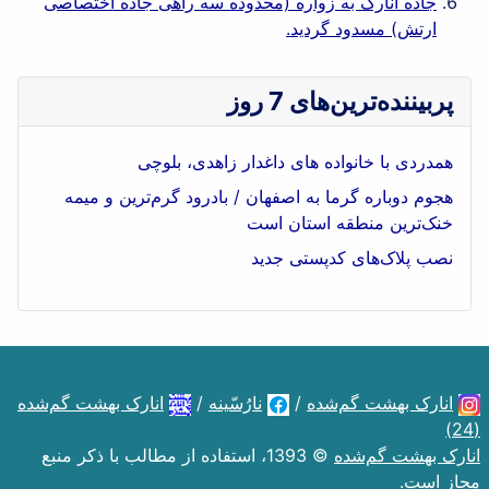
جاده انارک به زواره (محدوده سه راهی جاده اختصاصی
ارتش) مسدود گردید.
پربیننده‌ترین‌های 7 روز
همدردی با خانواده های داغدار زاهدی، بلوچی
هجوم دوباره گرما به اصفهان / بادرود گرم‌ترین و میمه
خنک‌ترین منطقه استان است
نصب پلاک‌های کدپستی جدید
انارک بهشت گم‌شده
/
نارُسّینه
/
انارک بهشت گم‌شده
(24)
انارک بهشت گم‌شده
© 1393، استفاده از مطالب با ذکر منبع
مجاز است.