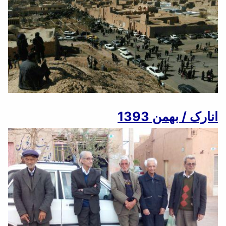
انارک / بهمن 1393