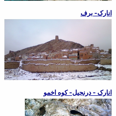
انارک- برف
انارک - درنجیل- کوه اخمو