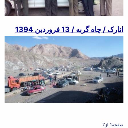
انارک / چاه گربه / 13 فروردین 1394
صفحه1 از7